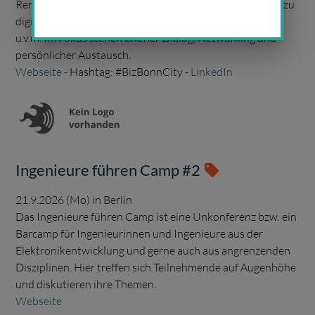
Remigiusplatz treffen sich Interessierte auf Augenhöhe, zu
digitalen Geschäftsmodellen, IT-Sicherheit, Marketing
u.v.m. Im Fokus stehen offener Dialog, Networking und
persönlicher Austausch.
Webseite
- Hashtag: #BizBonnCity -
LinkedIn
Ingenieure führen Camp #2
21.9.2026 (Mo) in Berlin
Das Ingenieure führen Camp ist eine Unkonferenz bzw. ein
Barcamp für Ingenieurinnen und Ingenieure aus der
Elektronikentwicklung und gerne auch aus angrenzenden
Disziplinen. Hier treffen sich Teilnehmende auf Augenhöhe
und diskutieren ihre Themen.
Webseite