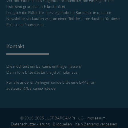
Wir betreiben dieses Angebot ehrenamtlich, die Einträge in der
Liste sind grundsätzlich kostenfrei.
Lediglich die Plätze für hervorgehobene Barcamps in unserem
Newsletter verkaufen wir, um einen Teil der Lizenzkosten für diese
Projekt zu finanzieren.
Kontakt
Die möchtest ein Barcamp eintragen lassen?
Dann fülle bitte das
Eintragsformular
aus.
Für alle anderen Anliegen sende bitte eine E-Mail an
austausch@barcamp-liste.de
.
© 2013-2025 JUST BARCAMPs! UG -
Impressum
-
Datenschutz­erklärung
-
Bildquellen
-
Kein Barcamp verpassen