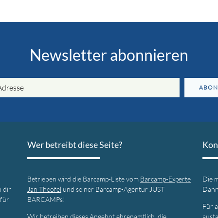
Newsletter abonnieren
ABON
Wer betreibt diese Seite?
Kon
Betrieben wird die Barcamp-Liste vom
Barcamp-Experte
Die m
 dir
Jan Theofel
und seiner Barcamp-Agentur JUST
Dann 
 für
BARCAMPs!
Für a
Wir betreiben dieses Angebot ehrenamtlich, die
aust