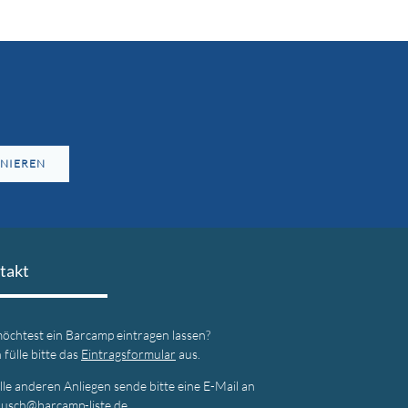
NIEREN
takt
öchtest ein Barcamp eintragen lassen?
fülle bitte das
Eintragsformular
aus.
lle anderen Anliegen sende bitte eine E-Mail an
ausch@barcamp-liste.de
.