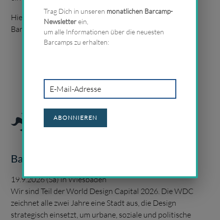
Trag Dich in unseren
monatlichen Barcamp-
Hier findest Du eine Übersicht über alle ausstehenden
Newsletter
ein,
Barcamps im Bereich Gesellschaft.
um alle Informationen über die neuesten
Barcamps zu erhalten:
September 2026
E-
Mail-
Adresse
ABONNIEREN
Barcamp Rhein-Main
19.9.2026 (Sa) in Wiesbaden
Wir sind Teil der World Design Capital 2026. Die WDC
zeichnet alle zwei Jahre eine Stadt aus, die Design
strategisch einsetzt, um urbane, soziale und politische